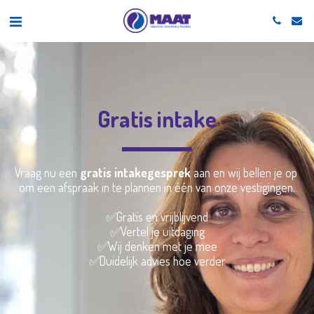
Gratis intake
Vraag nu een 
gratis intakegesprek
 aan en wij bellen je op 
om een afspraak in te plannen in ​één van onze vestigingen.
✅Gratis en vrijblijvend
✅Vertel je uitdaging
✅Wij denken met je mee
✅Duidelijk advies hoe verder